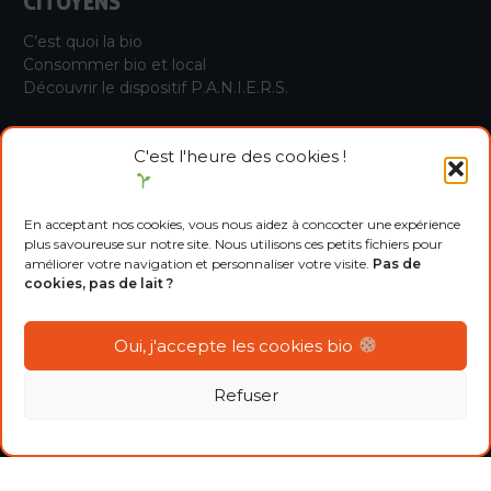
CITOYENS
C’est quoi la bio
Consommer bio et local
Découvrir le dispositif P.A.N.I.E.R.S.
C'est l'heure des cookies !
LIENS UTILES
Bio HDF
FNAB
En acceptant nos cookies, vous nous aidez à concocter une expérience
plus savoureuse sur notre site. Nous utilisons ces petits fichiers pour
Agenda
améliorer votre navigation et personnaliser votre visite.
Pas de
Nous contacter
cookies, pas de lait ?
Docuthèque
Devenir adhérent
Oui, j'accepte les cookies bio
Refuser
MENTIONS LÉGALES
CONFIDENTIALITÉS