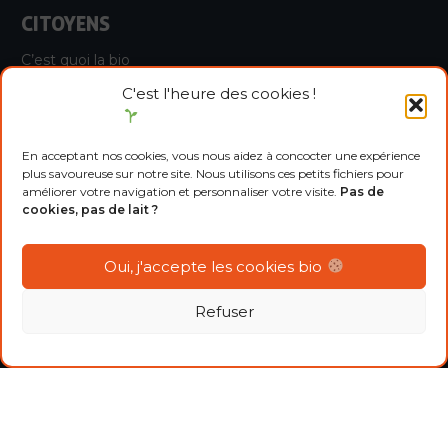
CITOYENS
C’est quoi la bio
Consommer bio et local
C'est l'heure des cookies !
Découvrir le dispositif P.A.N.I.E.R.S.
En acceptant nos cookies, vous nous aidez à concocter une expérience
LIENS UTILES
plus savoureuse sur notre site. Nous utilisons ces petits fichiers pour
améliorer votre navigation et personnaliser votre visite.
Pas de
Bio HDF
cookies, pas de lait ?
FNAB
Agenda
Oui, j'accepte les cookies bio
Nous contacter
Docuthèque
Refuser
Devenir adhérent
MENTIONS LÉGALES