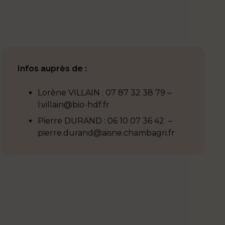
Infos auprès de :
Lorène VILLAIN : 07 87 32 38 79 –
l.villain@bio-hdf.fr
Pierre DURAND : 06 10 07 36 42 –
pierre.durand@aisne.chambagri.fr