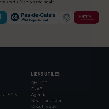
teurs du Plan bio régional :
LIENS UTILES
Bio HDF
FNAB
.N.I.E.R.S.
Agenda
Nous contacter
Docuthèque