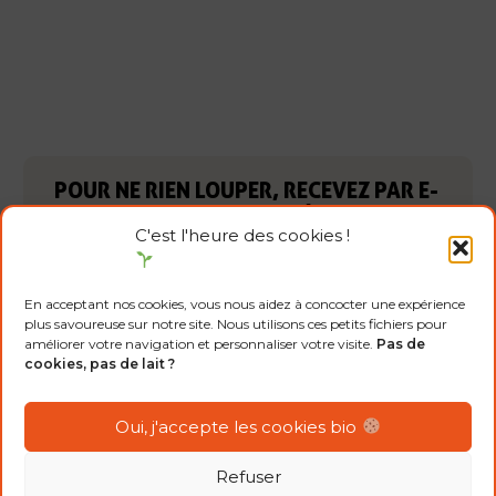
POUR NE RIEN LOUPER, RECEVEZ PAR E-
MAIL TOUTE L'ACTUALITÉ DE LA BIO
C'est l'heure des cookies !
E
m
En acceptant nos cookies, vous nous aidez à concocter une expérience
plus savoureuse sur notre site. Nous utilisons ces petits fichiers pour
a
améliorer votre navigation et personnaliser votre visite.
Pas de
i
R
cookies, pas de lait ?
J'accepte
l
G
la
politique de
*
confidentialité
P
Oui, j'accepte les cookies bio
D
*
Je m'inscris
Refuser