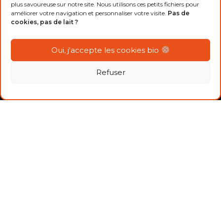
plus savoureuse sur notre site. Nous utilisons ces petits fichiers pour
C’est quoi la bio
améliorer votre navigation et personnaliser votre visite.
Pas de
cookies, pas de lait ?
Consommer bio et local
Découvrir le dispositif P.A.N.I.E.R.S.
Oui, j'accepte les cookies bio
LIENS UTILES
Refuser
Bio HDF
FNAB
Agenda
Nous contacter
Docuthèque
Devenir adhérent
MENTIONS LÉGALES
CONFIDENTIALITÉS