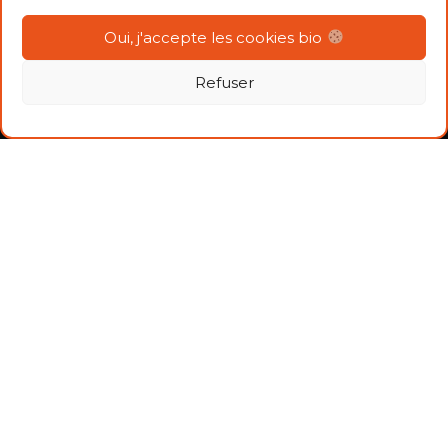
S’enrichir d’expériences
Oui, j'accepte les cookies bio
CITOYENS
Refuser
C’est quoi la bio
Consommer bio et local
Découvrir le dispositif P.A.N.I.E.R.S.
LIENS UTILES
Bio HDF
FNAB
Agenda
Nous contacter
Docuthèque
Devenir adhérent