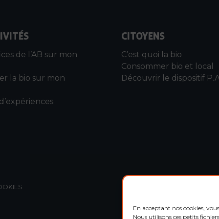
IVITÉS
CITOYENS
ices de l’AB sur mon
C’est quoi la bio
Consommer bio et local
r la bio sur mon
Découvrir le dispositif P.A
 d’expériences
OOKIES
En acceptant nos cookies, vous
Nous utilisons ces petits fichie