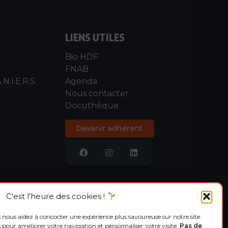
LIENS UTILES
Bio HDF
FNAB
.N.I.E.R.S.
Agenda
Nous contacter
Docuthèque
Devenir adhérent
C'est l'heure des cookies !
 nous aidez à concocter une expérience plus savoureuse sur notre site.
rs pour améliorer votre navigation et personnaliser votre visite.
Pas de