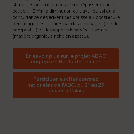
stratégies pour ne pas « se faire dépasser » par le
couvert… Enfin la diminution du travail du sol et la
concurrence des adventices pousse à « booster » le
démarrage des cultures par des enrobages (thé de
compost, …) et des apports localisés au semis
(matière organique riche en azote…).
En savoir plus sur le projet ABAC
engagé en Hauts-de-France
Participer aux Rencontres
nationales de l’ABC, du 21 au 23
janvier à Calais